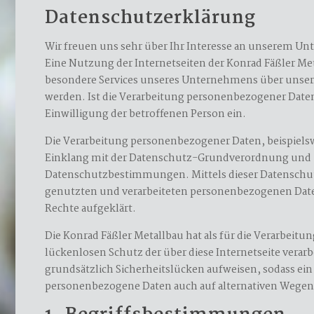
Datenschutzerklärung
Wir freuen uns sehr über Ihr Interesse an unserem Un
Eine Nutzung der Internetseiten der Konrad Fäßler Me
besondere Services unseres Unternehmens über unser
werden. Ist die Verarbeitung personenbezogener Daten 
Einwilligung der betroffenen Person ein.
Die Verarbeitung personenbezogener Daten, beispielsw
Einklang mit der Datenschutz-Grundverordnung und i
Datenschutzbestimmungen. Mittels dieser Datenschut
genutzten und verarbeiteten personenbezogenen Daten
Rechte aufgeklärt.
Die Konrad Fäßler Metallbau hat als für die Verarbei
lückenlosen Schutz der über diese Internetseite ver
grundsätzlich Sicherheitslücken aufweisen, sodass ein
personenbezogene Daten auch auf alternativen Wegen, 