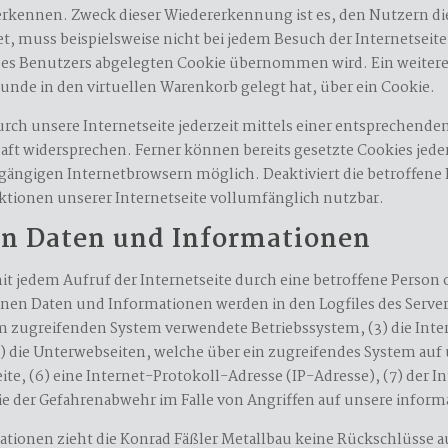
erkennen. Zweck dieser Wiedererkennung ist es, den Nutzern di
et, muss beispielsweise nicht bei jedem Besuch der Internetseit
s Benutzers abgelegten Cookie übernommen wird. Ein weiteres 
Kunde in den virtuellen Warenkorb gelegt hat, über ein Cookie.
urch unsere Internetseite jederzeit mittels einer entsprechend
ft widersprechen. Ferner können bereits gesetzte Cookies jeder
 gängigen Internetbrowsern möglich. Deaktiviert die betroffen
ktionen unserer Internetseite vollumfänglich nutzbar.
en Daten und Informationen
mit jedem Aufruf der Internetseite durch eine betroffene Person
en Daten und Informationen werden in den Logfiles des Servers
zugreifenden System verwendete Betriebssystem, (3) die Inter
4) die Unterwebseiten, welche über ein zugreifendes System auf 
eite, (6) eine Internet-Protokoll-Adresse (IP-Adresse), (7) der
ie der Gefahrenabwehr im Falle von Angriffen auf unsere info
tionen zieht die Konrad Fäßler Metallbau keine Rückschlüsse a