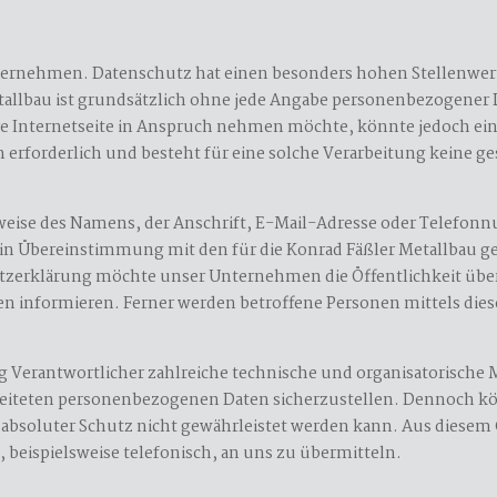
ternehmen. Datenschutz hat einen besonders hohen Stellenwert 
tallbau ist grundsätzlich ohne jede Angabe personenbezogener 
e Internetseite in Anspruch nehmen möchte, könnte jedoch ein
erforderlich und besteht für eine solche Verarbeitung keine ge
eise des Namens, der Anschrift, E-Mail-Adresse oder Telefonnu
n Übereinstimmung mit den für die Konrad Fäßler Metallbau ge
zerklärung möchte unser Unternehmen die Öffentlichkeit übe
 informieren. Ferner werden betroffene Personen mittels die
tung Verantwortlicher zahlreiche technische und organisatoris
arbeiteten personenbezogenen Daten sicherzustellen. Dennoch 
 absoluter Schutz nicht gewährleistet werden kann. Aus diesem G
beispielsweise telefonisch, an uns zu übermitteln.